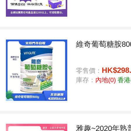
維奇葡萄糖胺80
HK$298
零售價：
庫存：
內地(0)
香港(
雅趣~2020年熟