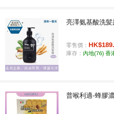
亮澤氨基酸洗髪露5
HK$189
零售價：
庫存：
內地(76)
香港
普喉利適-蜂膠濃