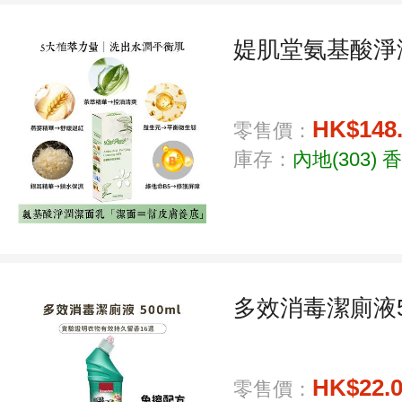
媞肌堂氨基酸淨潤
HK$148
零售價：
庫存：
內地(303)
香
多效消毒潔廁液5
HK$22.
零售價：