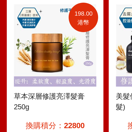
198.00
港幣
草本深層修護亮澤髮膏
美髮
250g
髮)
換購積分：
22800