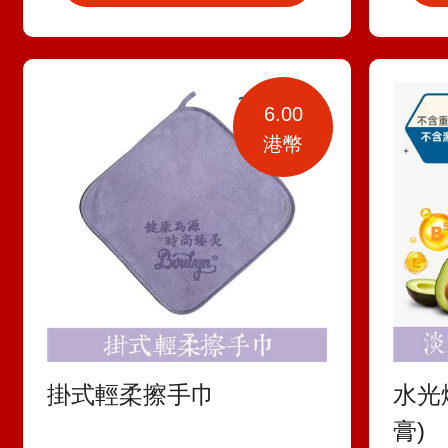
6.00
港幣
掛式輕柔擦手巾
水光
膏)