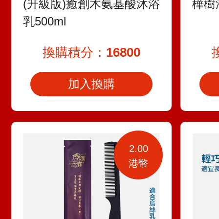
(升級版)癒創木氨基酸沐浴
樺樹
乳500ml
換購積分：
16800
加入換購
2.00
港幣