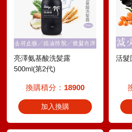
亮澤氨基酸洗髪露
活髮
500ml(第2代)
換購積分：
18900
加入換購