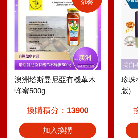
港幣
澳洲塔斯曼尼亞有機革木
珍珠
蜂蜜500g
版)
換購積分：
13900
加入換購