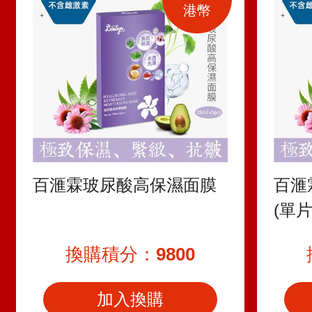
港幣
百滙霖玻尿酸高保濕面膜
百滙
(單片
換購積分：
9800
加入換購