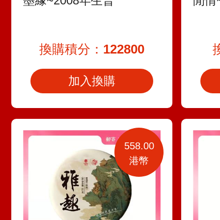
墨緣~2008年生普
閒情
換購積分：
122800
加入換購
558.00
港幣