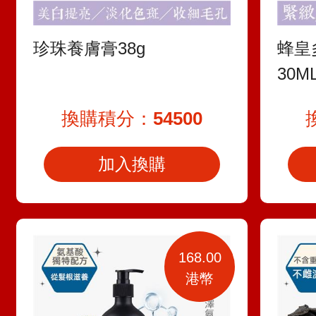
珍珠養膚膏38g
蜂皇
30M
換購積分：
54500
加入換購
168.00
港幣