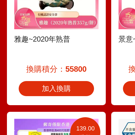
雅趣~2020年熟普
景意
換購積分：
55800
加入換購
139.00