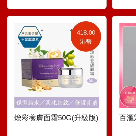
418.00
港幣
煥彩養膚面霜50G(升級版)
百滙