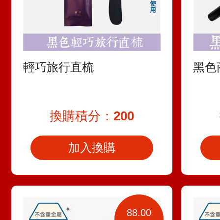
輕巧旅行直梳
黑色
換購積分：
200
加入換購
88.00